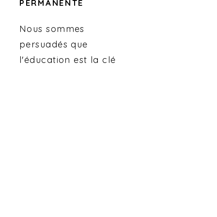
PERMANENTE
Nous sommes
persuadés que
l'éducation est la clé
pour un avenir plus
durable. C'est
pourquoi nous avons
développé des
programmes éducatifs
pour sensibiliser les
enfants et les jeunes à
l'importance de la
Nature et de la
protection des vies